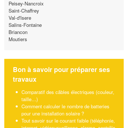
Peisey-Nancroix
Saint-Chaffrey
Val-d'Isere
Salins-Fontaine
Briancon
Moutiers
Bon à savoir pour préparer ses
travaux
Comparatif des câbles électriques (couleur,
taille…)
Comment calculer le nombre de batteries
pour une installation solaire ?
Tout savoir sur le courant faible (téléphonie,
internet, vidéosurveillance, alarme, contrôle