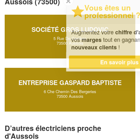
✕
Aussois (73500)
Vous êtes un
professionnel ?
SOCIÉTÉ GROS LUDOVIC
Augmentez votre
et
chiffre d'affaires
vos
tout en gagnant de
5 Rue De Cambaz
marges
73500 Aussois
!
nouveaux clients
En savoir plus
ENTREPRISE GASPARD BAPTISTE
6 Che Chemin Des Bergeries
73500 Aussois
D’autres électriciens proche
d'Aussois