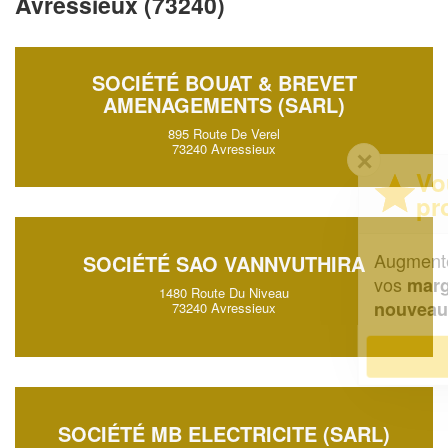
Avressieux (73240)
SOCIÉTÉ BOUAT & BREVET
AMENAGEMENTS (SARL)
895 Route De Verel
73240 Avressieux
✕
Vous êtes un
professionnel ?
Augmentez votre
et
chiffre d'affaires
SOCIÉTÉ SAO VANNVUTHIRA
vos
tout en gagnant de
marges
1480 Route Du Niveau
!
nouveaux clients
73240 Avressieux
En savoir plus
SOCIÉTÉ MB ELECTRICITE (SARL)