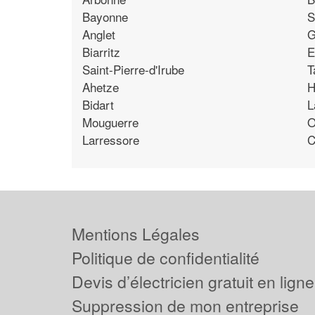
Bayonne
S
Anglet
G
Biarritz
E
Saint-Pierre-d'Irube
T
Ahetze
H
Bidart
L
Mouguerre
O
Larressore
C
Mentions Légales
Politique de confidentialité
Devis d’électricien gratuit en ligne
Suppression de mon entreprise