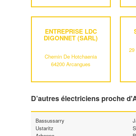
ENTREPRISE LDC
DIGONNET (SARL)
29
Chemin De Hotchaenia
64200 Arcangues
D’autres électriciens proche d
Bassussarry
J
Ustaritz
S
Arbonne
B