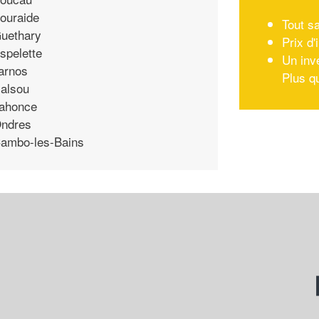
ouraide
Tout sa
uethary
Prix d
spelette
Un inv
arnos
Plus q
alsou
ahonce
ndres
ambo-les-Bains