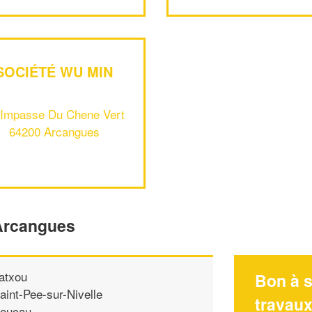
SOCIÉTÉ WU MIN
 Impasse Du Chene Vert
64200 Arcangues
'Arcangues
atxou
Bon à s
aint-Pee-sur-Nivelle
travau
oucau