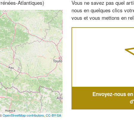
yrénées-Atlantiques)
Vous ne savez pas quel arti
nous en quelques clics vot
vous et vous mettons en rela
Envoyez-nous en q
d
 ©
OpenStreetMap contributors,
CC-BY-SA