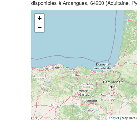
disponibles à Arcangues, 64200 (Aquitaine, P
+
−
Leaflet
| Map data