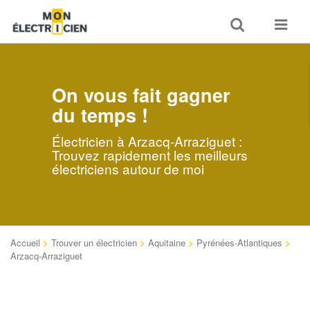
Toggle
Toggle
search
navigat
On vous fait gagner
du temps !
Électricien à Arzacq-Arraziguet :
Trouvez rapidement les meilleurs
électriciens autour de moi
Accueil
>
Trouver un électricien
>
Aquitaine
>
Pyrénées-Atlantiques
>
Arzacq-Arraziguet