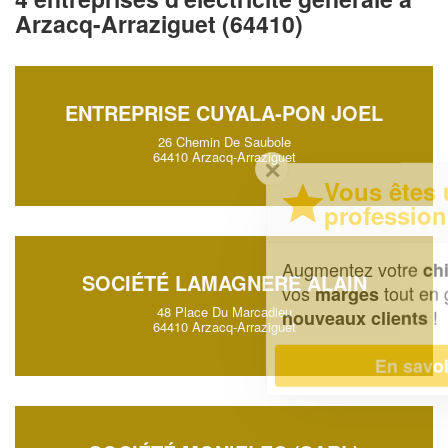
Arzacq-Arraziguet (64410)
ENTREPRISE CUYALA-PON JOEL
26 Chemin De Saubole
64410 Arzacq-Arraziguet
✕
Vous êtes un
professionnel ?
Augmentez votre
et
chiffre d'affaires
SOCIÉTÉ LAMAGNERE ALAIN
vos
tout en gagnant de
marges
48 Place Du Marcadieu
!
nouveaux clients
64410 Arzacq-Arraziguet
En savoir plus