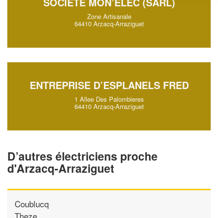
SOCIÉTÉ MON’ELEC (SARL)
Zone Artisanale
64410 Arzacq-Arraziguet
ENTREPRISE D’ESPLANELS FRED
1 Allee Des Palombieres
64410 Arzacq-Arraziguet
D’autres électriciens proche
d'Arzacq-Arraziguet
Coublucq
Theze