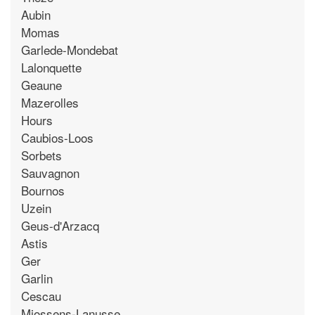
Aubin
Momas
Garlede-Mondebat
Lalonquette
Geaune
Mazerolles
Hours
Caubios-Loos
Sorbets
Sauvagnon
Bournos
Uzein
Geus-d'Arzacq
Astis
Ger
Garlin
Cescau
Miossens-Lanusse