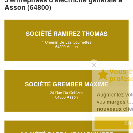
Asson (64800)
SOCIÉTÉ RAMIREZ THOMAS
1 Chemin De Las Coumettes
64800 Asson
✕
Vous êtes un
professionnel ?
SOCIÉTÉ GREMBER MAXIME
24 Rue Du Gabizos
Augmentez votre
et
chiffre d'affaires
64800 Asson
vos
tout en gagnant de
marges
!
nouveaux clients
En savoir plus