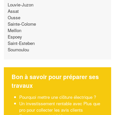
Louvie-Juzon
Assat
Ousse
Sainte-Colome
Meillon
Espoey
Saint-Esteben
Soumoulou
Bon à savoir pour préparer ses
travaux
Pourquoi mettre une clôture électrique ?
Un investissement rentable avec Plus que
pro pour collecter les avis clients