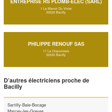
ENTREPRISE RS PLOMB-ELEC (SARL)
1 Le Manoir Du Vivier
50530 Bacilly
PHILIPPE RENOUF SAS
17 La Chauviniere
50530 Bacilly
D’autres électriciens proche de
Bacilly
Sartilly-Baie-Bocage
Marcey-les-Greves