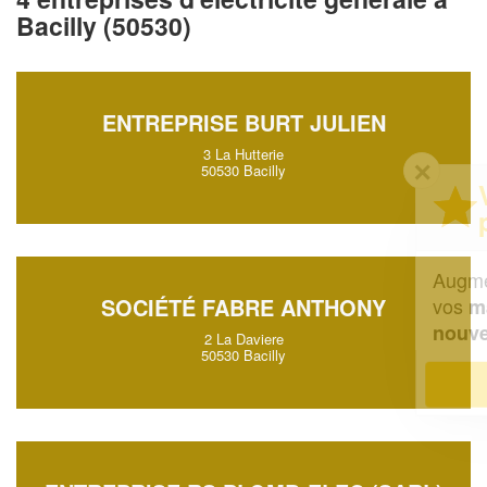
Bacilly (50530)
ENTREPRISE BURT JULIEN
3 La Hutterie
✕
50530 Bacilly
Vous êtes un
professionnel ?
Augmentez votre
et
chiffre d'affaires
vos
tout en gagnant de
SOCIÉTÉ FABRE ANTHONY
marges
!
nouveaux clients
2 La Daviere
50530 Bacilly
En savoir plus