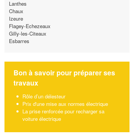
Lanthes
Chaux
Izeure
Flagey-Echezeaux
Gilly-les-Citeaux
Esbarres
Bon à savoir pour préparer ses
travaux
Rôle d’un délesteur
Prix d'une mise aux normes électrique
La prise renforcée pour recharger sa
voiture électrique