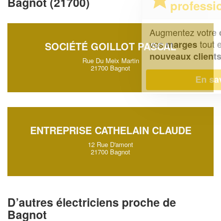
Bagnot (21700)
professionnel ?
Augmentez votre
et
chiffre d'affaires
vos
tout en gagnant de
marges
SOCIÉTÉ GOILLOT PASCAL
!
nouveaux clients
Rue Du Meix Martin
21700 Bagnot
En savoir plus
ENTREPRISE CATHELAIN CLAUDE
12 Rue D'amont
21700 Bagnot
D’autres électriciens proche de
Bagnot