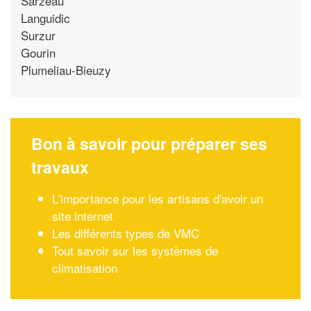
Sarzeau
Languidic
Surzur
Gourin
Plumeliau-Bieuzy
Bon à savoir pour préparer ses
travaux
L'importance pour les artisans d'avoir un
site internet
Les différents types de VMC
Tout savoir sur les systèmes de
climatisation