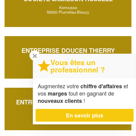
Kerrousse
56930 Plumeliau-Bieuzy
ENTREPRISE DOUCEN THIERRY
✕
12 Rue Des Cypres
Vous êtes un
56650 Inzinzac-Lochrist
professionnel ?
Augmentez votre
et
chiffre d'affaires
vos
tout en gagnant de
marges
!
nouveaux clients
ENTREPRISE GEOMOTIQUE (SARL)
Kerroux
En savoir plus
56540 Saint-Tugdual