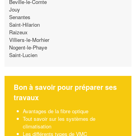
Beville-le-Comte
Jouy
Senantes
Saint-Hilarion
Raizeux
Villiers-le-Morhier
Nogent-le-Phaye
Saint-Lucien
Bon à savoir pour préparer ses
travaux
Avantages de la fibre optique
Tout savoir sur les systèmes de
climatisation
Les différents types de VMC