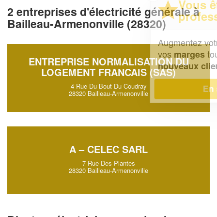
Vous êtes un
2 entreprises d'électricité générale à
professionnel ?
Bailleau-Armenonville (28320)
Augmentez votre
et
chiffre d'affaires
vos
tout en gagnant de
marges
ENTREPRISE NORMALISATION DU
!
nouveaux clients
LOGEMENT FRANCAIS (SAS)
4 Rue Du Bout Du Coudray
En savoir plus
28320 Bailleau-Armenonville
A – CELEC SARL
7 Rue Des Plantes
28320 Bailleau-Armenonville