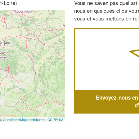
t-Loire)
Vous ne savez pas quel arti
nous en quelques clics vot
vous et vous mettons en rela
Envoyez-nous en q
d
 ©
OpenStreetMap contributors,
CC-BY-SA