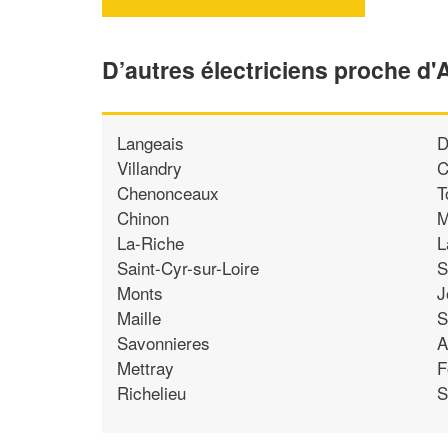
D’autres électriciens proche d
Langeais
D
Villandry
C
Chenonceaux
T
Chinon
M
La-Riche
L
Saint-Cyr-sur-Loire
S
Monts
J
Maille
S
Savonnieres
A
Mettray
F
Richelieu
S