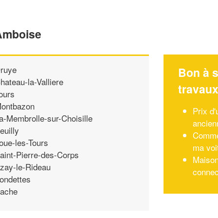
'Amboise
ruye
Bon à s
hateau-la-Valliere
travau
ours
ontbazon
Prix d
a-Membrolle-sur-Choisille
ancien
euilly
Commen
oue-les-Tours
ma voi
aint-Pierre-des-Corps
Maison 
zay-le-Rideau
connec
ondettes
ache