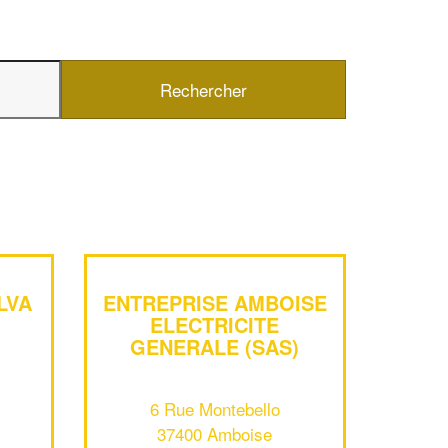
LVA
ENTREPRISE AMBOISE
✕
Vous êtes un
ELECTRICITE
GENERALE (SAS)
professionnel ?
Augmentez votre
et
chiffre d'affaires
6 Rue Montebello
vos
tout en gagnant de
marges
37400 Amboise