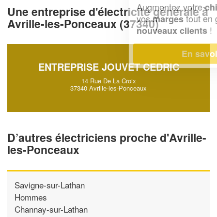
Augmentez votre
et
chiffre d'affaires
Une entreprise d'électricité générale à
vos
tout en gagnant de
marges
Avrille-les-Ponceaux (37340)
!
nouveaux clients
En savoir plus
ENTREPRISE JOUVET CEDRIC
14 Rue De La Croix
37340 Avrille-les-Ponceaux
D’autres électriciens proche d'Avrille-
les-Ponceaux
Savigne-sur-Lathan
Hommes
Channay-sur-Lathan