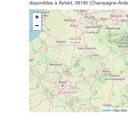
disponibles à Asfeld, 08190 (Champagne-Ard
+
−
Leaflet
| Map data