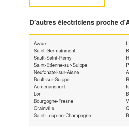
D’autres électriciens proche d'
Avaux
L
Saint-Germainmont
B
Sault-Saint-Remy
H
Saint-Etienne-sur-Suippe
P
Neufchatel-sur-Aisne
A
Boult-sur-Suippe
R
Aumenancourt
I
Lor
B
Bourgogne-Fresne
V
Orainville
C
Saint-Loup-en-Champagne
B