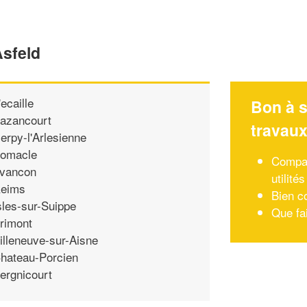
Asfeld
'ecaille
Bon à s
azancourt
travau
erpy-l'Arlesienne
omacle
Compara
vancon
utilités
eims
Bien c
sles-sur-Suippe
Que fai
rimont
illeneuve-sur-Aisne
hateau-Porcien
ergnicourt