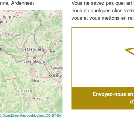
enne, Ardennes)
Vous ne savez pas quel arti
nous en quelques clics vot
vous et vous mettons en rela
Envoyez-nous en q
d
 ©
OpenStreetMap contributors,
CC-BY-SA