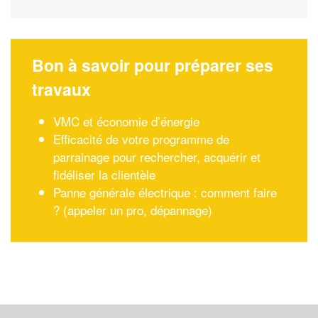
Bon à savoir pour préparer ses
travaux
VMC et économie d’énergie
Efficacité de votre programme de
parrainage pour rechercher, acquérir et
fidéliser la clientèle
Panne générale électrique : comment faire
? (appeler un pro, dépannage)