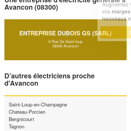
Augmentez votre
et
chiffre d'affaires
Avancon (08300)
vos
tout en gagnant de
marges
!
nouveaux clients
En savoir plus
ENTREPRISE DUBOIS GS (SARL)
6 Rue De Saint-loup
08300 Avancon
D’autres électriciens proche
d'Avancon
Saint-Loup-en-Champagne
Chateau-Porcien
Bergnicourt
Tagnon