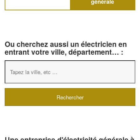
générale
Ou cherchez aussi un électricien en
entrant votre ville, département… :
✕
Vous êtes un
professionnel ?
Augmentez votre
chiffre d'affai
Une entreprise d'électricité générale à