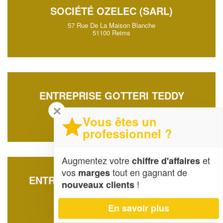
SOCIÉTÉ OZELEC (SARL)
57 Rue De La Maison Blanche
51100 Reims
ENTREPRISE GOTTERI TEDDY
✕
10 Rue Du Point Du Jour
51380 Verzy
Vous êtes un
professionnel ?
Augmentez votre
et
chiffre d'affaires
vos
tout en gagnant de
marges
ENTREPRISE SAGEON JEAN-PAUL
!
nouveaux clients
8 Che De Saussaie
51260 Allemanche-Launay-et-Soyer
En savoir plus