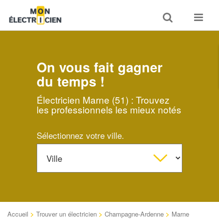
Toggle
Toggle
search
navigat
On vous fait gagner
du temps !
Électricien Marne (51) : Trouvez
les professionnels les mieux notés
Sélectionnez votre ville.
Accueil
>
Trouver un électricien
>
Champagne-Ardenne
>
Marne