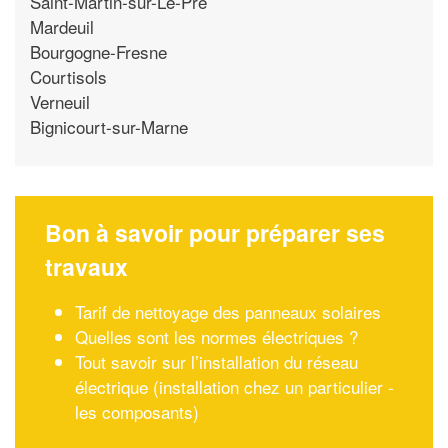
Saint-Martin-sur-Le-Pre
Mardeuil
Bourgogne-Fresne
Courtisols
Verneuil
Bignicourt-sur-Marne
Bon à savoir pour préparer ses
travaux
Tarif de nettoyage des panneaux solaires
Quelles sont les normes électriques ?
Tout savoir sur l’installation du réseau
électrique (installation chez un particulier -
les composants)