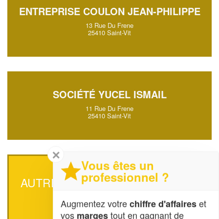
ENTREPRISE COULON JEAN-PHILIPPE
13 Rue Du Frene
25410 Saint-Vit
SOCIÉTÉ YUCEL ISMAIL
11 Rue Du Frene
25410 Saint-Vit
✕
Vous êtes un
professionnel ?
AUTRES ÉLECTRICIENS À SAINT-
VIT
Augmentez votre
et
chiffre d'affaires
vos
tout en gagnant de
marges