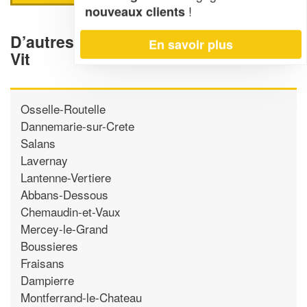
!
nouveaux clients
D’autres électriciens proche de Saint-
En savoir plus
Vit
Osselle-Routelle
Dannemarie-sur-Crete
Salans
Lavernay
Lantenne-Vertiere
Abbans-Dessous
Chemaudin-et-Vaux
Mercey-le-Grand
Boussieres
Fraisans
Dampierre
Montferrand-le-Chateau