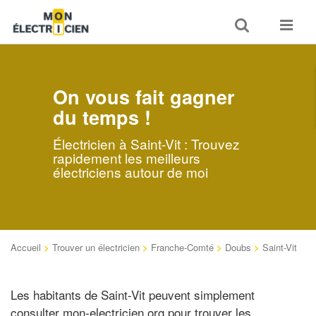
Toggle
Toggle
search
navigat
On vous fait gagner
du temps !
Électricien à Saint-Vit : Trouvez
rapidement les meilleurs
électriciens autour de moi
Accueil
>
Trouver un électricien
>
Franche-Comté
>
Doubs
>
Saint-Vit
Les habitants de Saint-Vit peuvent simplement
consulter mon-electricien.org pour trouver les