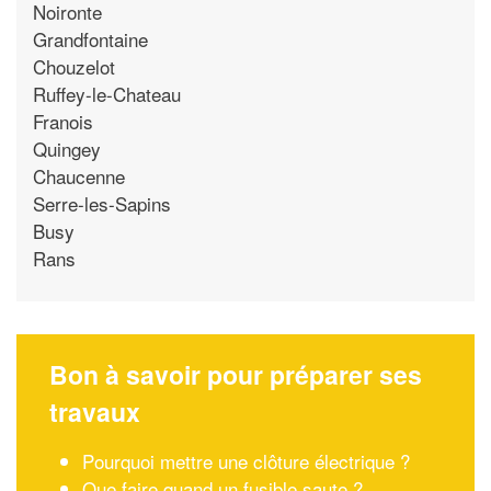
Noironte
Grandfontaine
Chouzelot
Ruffey-le-Chateau
Franois
Quingey
Chaucenne
Serre-les-Sapins
Busy
Rans
Bon à savoir pour préparer ses
travaux
Pourquoi mettre une clôture électrique ?
Que faire quand un fusible saute ?