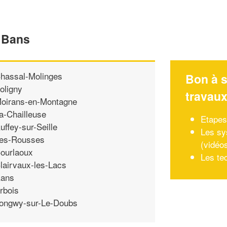
e Bans
hassal-Molinges
Bon à s
oligny
travau
oirans-en-Montagne
a-Chailleuse
Etapes
uffey-sur-Seille
Les sy
es-Rousses
(vidéo
ourlaoux
Les te
lairvaux-les-Lacs
ans
rbois
ongwy-sur-Le-Doubs