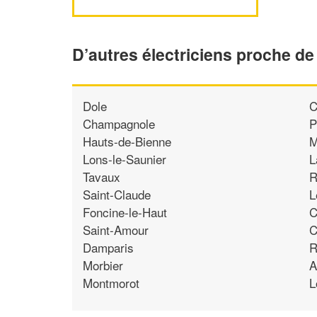
D’autres électriciens proche d
Dole
C
Champagnole
P
Hauts-de-Bienne
M
Lons-le-Saunier
L
Tavaux
R
Saint-Claude
L
Foncine-le-Haut
C
Saint-Amour
C
Damparis
R
Morbier
A
Montmorot
L