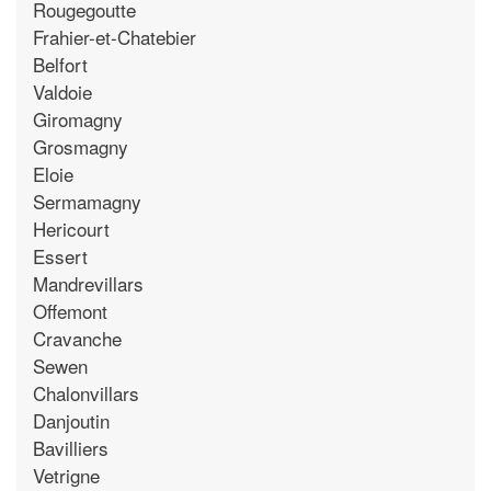
Rougegoutte
Frahier-et-Chatebier
Belfort
Valdoie
Giromagny
Grosmagny
Eloie
Sermamagny
Hericourt
Essert
Mandrevillars
Offemont
Cravanche
Sewen
Chalonvillars
Danjoutin
Bavilliers
Vetrigne