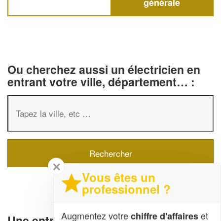
générale
Ou cherchez aussi un électricien en
entrant votre ville, département… :
✕
Vous êtes un
professionnel ?
Augmentez votre
et
chiffre d'affaires
Une entreprise d'électricité générale à