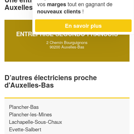
vos
tout en gagnant de
marges
Auxelles-Bas (90200)
!
nouveaux clients
En savoir plus
ENTREPRISE SEGUNDO FRANCOIS
2 Chemin Bourguignons
90200 Auxelles-Bas
D’autres électriciens proche
d'Auxelles-Bas
Plancher-Bas
Plancher-les-Mines
Lachapelle-Sous-Chaux
Evette-Salbert