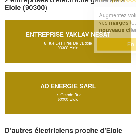
Eloie (90300)
Augmentez votre
et
chiffre d'affaires
vos
tout en gagnant de
marges
!
nouveaux clients
ENTREPRISE YAKLAV NESAT
8 Rue Des Pres De Valdoie
En savoir plus
90300 Eloie
AD ENERGIE SARL
19 Grande Rue
90300 Eloie
D’autres électriciens proche d'Eloie