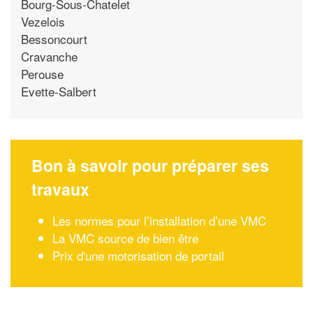
Bourg-Sous-Chatelet
Vezelois
Bessoncourt
Cravanche
Perouse
Evette-Salbert
Bon à savoir pour préparer ses
travaux
Les normes pour l’installation d’une VMC
La VMC source de bien être
Prix d'une motorisation de portail