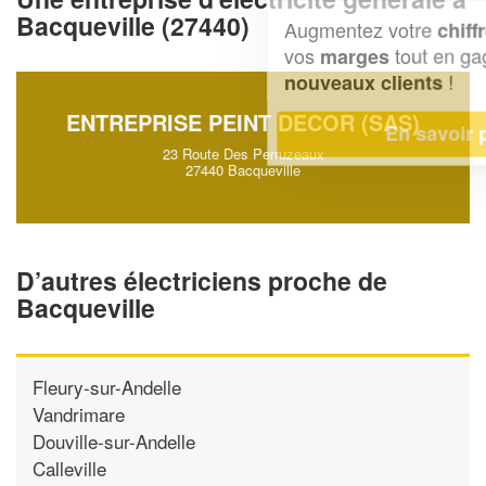
Bacqueville (27440)
Augmentez votre
et
chiffre d'affaires
vos
tout en gagnant de
marges
!
nouveaux clients
ENTREPRISE PEINT DECOR (SAS)
En savoir plus
23 Route Des Perruzeaux
27440 Bacqueville
D’autres électriciens proche de
Bacqueville
Fleury-sur-Andelle
Vandrimare
Douville-sur-Andelle
Calleville