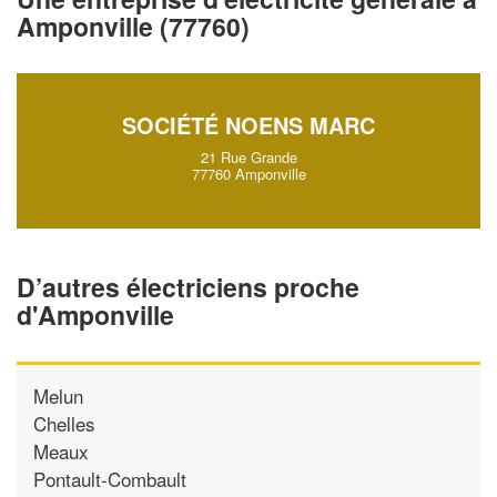
vos
tout en gagnant de
marges
Amponville (77760)
!
nouveaux clients
En savoir plus
SOCIÉTÉ NOENS MARC
21 Rue Grande
77760 Amponville
D’autres électriciens proche
d'Amponville
Melun
Chelles
Meaux
Pontault-Combault