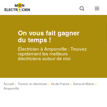
Toggle
Toggle
search
navigat
On vous fait gagner
du temps !
Électricien à Amponville : Trouvez
rapidement les meilleurs
électriciens autour de moi
Accueil
>
Trouver un électricien
>
Ile-de-France
>
Seine-et-Marne
>
Amponville