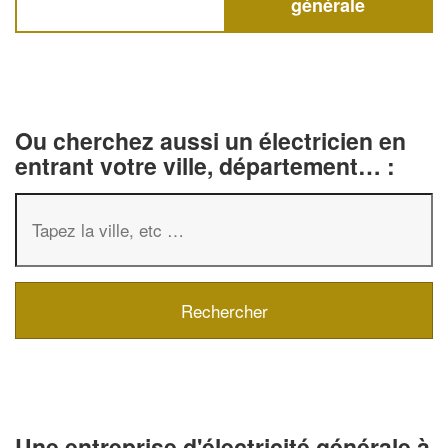
générale
Ou cherchez aussi un électricien en
entrant votre ville, département… :
✕
Vous êtes un
professionnel ?
Augmentez votre
chiffre d'affai
Une entreprise d'électricité générale à