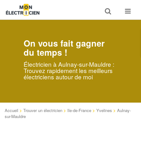
Toggle
Toggle
search
navigat
On vous fait gagner
du temps !
Électricien à Aulnay-sur-Mauldre :
Trouvez rapidement les meilleurs
électriciens autour de moi
Accueil
>
Trouver un électricien
>
Ile-de-France
>
Yvelines
>
Aulnay-
sur-Mauldre