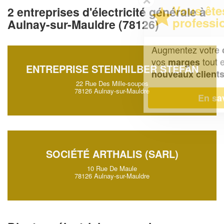
Vous êtes un
2 entreprises d'électricité générale à
professionnel ?
Aulnay-sur-Mauldre (78126)
Augmentez votre
et
chiffre d'affaires
vos
tout en gagnant de
marges
ENTREPRISE STEINHILBER STEFAN
!
nouveaux clients
22 Rue Des Mille-soupes
78126 Aulnay-sur-Mauldre
En savoir plus
SOCIÉTÉ ARTHALIS (SARL)
10 Rue De Maule
78126 Aulnay-sur-Mauldre