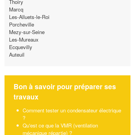
Thoiry
Marcq
Les-Alluets-le-Roi
Porcheville
Mezy-sur-Seine
Les-Mureaux
Ecquevilly
Auteuil
Bon à savoir pour préparer ses
travaux
Comment tester un condensateur électrique
?
Qu'est ce que la VMR (ventilation
mécanique répartie) ?