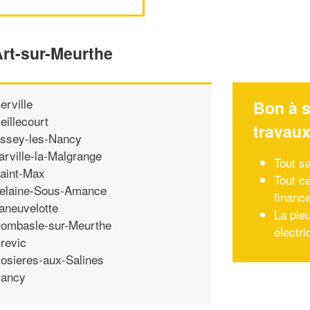
Art-sur-Meurthe
erville
Bon à s
eillecourt
travau
ssey-les-Nancy
arville-la-Malgrange
Tout sa
aint-Max
Tout c
elaine-Sous-Amance
financ
aneuvelotte
La pieu
ombasle-sur-Meurthe
électri
revic
osieres-aux-Salines
ancy