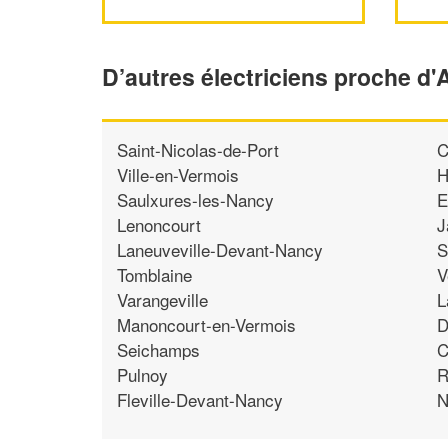
D’autres électriciens proche d'
Saint-Nicolas-de-Port
C
Ville-en-Vermois
H
Saulxures-les-Nancy
E
Lenoncourt
J
Laneuveville-Devant-Nancy
S
Tomblaine
V
Varangeville
L
Manoncourt-en-Vermois
D
Seichamps
C
Pulnoy
R
Fleville-Devant-Nancy
N