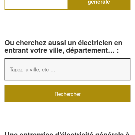
générale
Ou cherchez aussi un électricien en
entrant votre ville, département… :
✕
Vous êtes un
professionnel ?
Augmentez votre
chiffre d'affai
Une entreprise d'électricité générale à