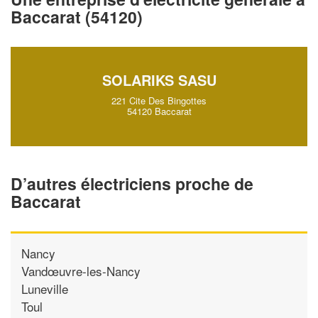
vos
tout en gagnant de
marges
Baccarat (54120)
!
nouveaux clients
En savoir plus
SOLARIKS SASU
221 Cite Des Bingottes
54120 Baccarat
D’autres électriciens proche de
Baccarat
Nancy
Vandœuvre-les-Nancy
Luneville
Toul