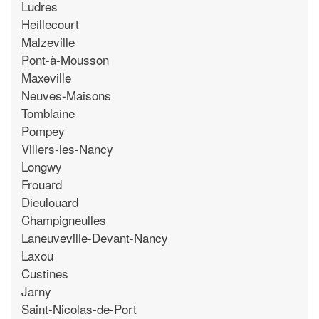
Ludres
Heillecourt
Malzeville
Pont-à-Mousson
Maxeville
Neuves-Maisons
Tomblaine
Pompey
Villers-les-Nancy
Longwy
Frouard
Dieulouard
Champigneulles
Laneuveville-Devant-Nancy
Laxou
Custines
Jarny
Saint-Nicolas-de-Port