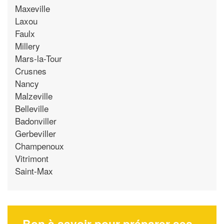
Maxeville
Laxou
Faulx
Millery
Mars-la-Tour
Crusnes
Nancy
Malzeville
Belleville
Badonviller
Gerbeviller
Champenoux
Vitrimont
Saint-Max
Bon à savoir pour préparer ses