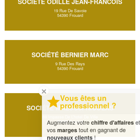
SOCIÉTÉ ODILLE JEAN-FRANCOIS
19 Rue De Savoie
54390 Frouard
SOCIÉTÉ BERNIER MARC
9 Rue Des Rays
54390 Frouard
✕
Vous êtes un
professionnel ?
SOCIÉTÉ MALOSSI NICOLAS
69 Impasse De L’hotel De Ville
Augmentez votre
et
chiffre d'affaires
54390 Frouard
vos
tout en gagnant de
marges
!
nouveaux clients