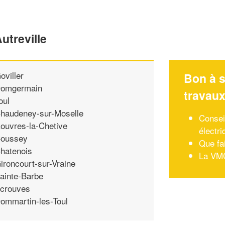
utreville
oviller
Bon à s
omgermain
travau
oul
haudeney-sur-Moselle
Consei
ouvres-la-Chetive
électri
oussey
Que fai
hatenois
La VMC
ironcourt-sur-Vraine
ainte-Barbe
crouves
ommartin-les-Toul