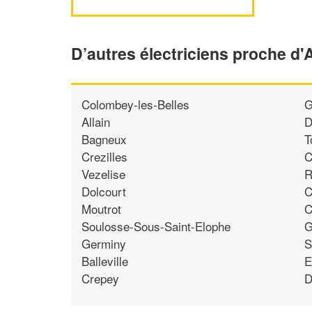
D’autres électriciens proche d'A
Colombey-les-Belles
G
Allain
D
Bagneux
T
Crezilles
C
Vezelise
R
Dolcourt
C
Moutrot
C
Soulosse-Sous-Saint-Elophe
G
Germiny
S
Balleville
E
Crepey
D