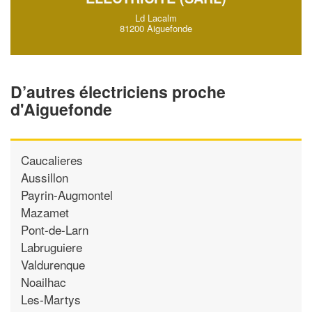
Ld Lacalm
81200 Aiguefonde
D’autres électriciens proche
d'Aiguefonde
Caucalieres
Aussillon
Payrin-Augmontel
Mazamet
Pont-de-Larn
Labruguiere
Valdurenque
Noailhac
Les-Martys