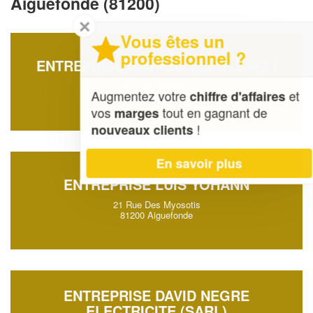
Aiguefonde (81200)
✕
Vous êtes un
professionnel ?
ENTREPRISE MARIGO ELEC (SARL)
Z.a. Du Galinrey
Augmentez votre
et
chiffre d'affaires
81200 Aiguefonde
vos
tout en gagnant de
marges
!
nouveaux clients
En savoir plus
ENTREPRISE LUIS YOHANN
21 Rue Des Myosotis
81200 Aiguefonde
ENTREPRISE DAVID NEGRE
ELECTRICITE (SARL)