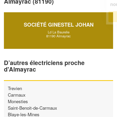
Almayrac (81190)
!
nouveaux clients
En savoir plus
SOCIÉTÉ GINESTEL JOHAN
Ld La Baurelie
81190 Almayrac
D’autres électriciens proche
d'Almayrac
Trevien
Carmaux
Monesties
Saint-Benoit-de-Carmaux
Blaye-les-Mines