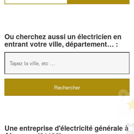
Ou cherchez aussi un électricien en
entrant votre ville, département… :
✕
Vous êtes un
professionnel ?
Augmentez votre
et
chiffre d'affaires
Une entreprise d'électricité générale à
vos
tout en gagnant de
marges