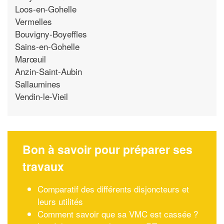
Loos-en-Gohelle
Vermelles
Bouvigny-Boyeffles
Sains-en-Gohelle
Marœuil
Anzin-Saint-Aubin
Sallaumines
Vendin-le-Vieil
Bon à savoir pour préparer ses
travaux
Comparatif des différents disjoncteurs et
leurs utilités
Comment savoir que sa VMC est cassée ?