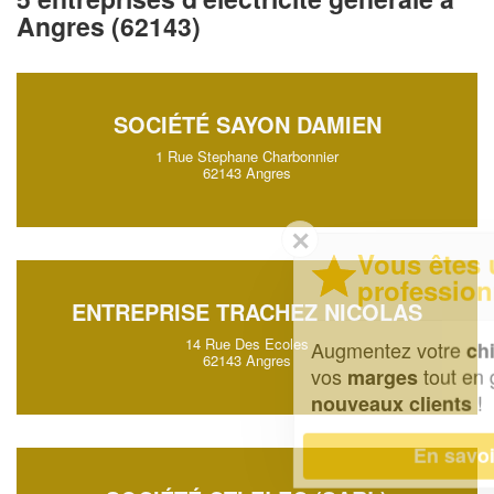
Angres (62143)
SOCIÉTÉ SAYON DAMIEN
1 Rue Stephane Charbonnier
62143 Angres
✕
Vous êtes un
professionnel ?
ENTREPRISE TRACHEZ NICOLAS
14 Rue Des Ecoles
Augmentez votre
et
chiffre d'affaires
62143 Angres
vos
tout en gagnant de
marges
!
nouveaux clients
En savoir plus