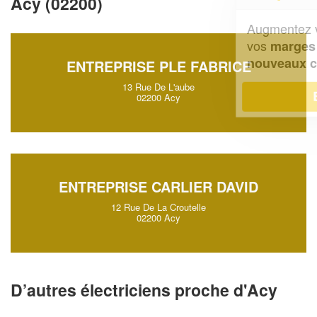
Acy (02200)
Augmentez votre
et
chiffre d'affaires
vos
tout en gagnant de
marges
!
nouveaux clients
ENTREPRISE PLE FABRICE
13 Rue De L'aube
En savoir plus
02200 Acy
ENTREPRISE CARLIER DAVID
12 Rue De La Croutelle
02200 Acy
D’autres électriciens proche d'Acy