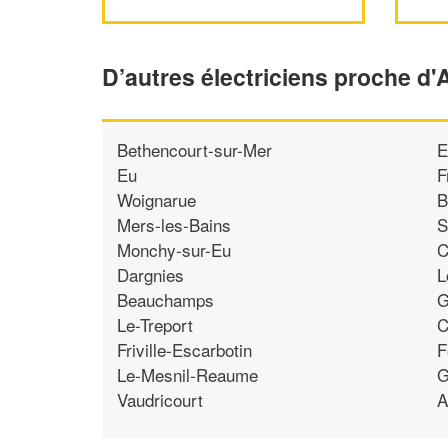
D’autres électriciens proche d'
Bethencourt-sur-Mer
E
Eu
F
Woignarue
B
Mers-les-Bains
S
Monchy-sur-Eu
C
Dargnies
L
Beauchamps
G
Le-Treport
C
Friville-Escarbotin
F
Le-Mesnil-Reaume
G
Vaudricourt
A