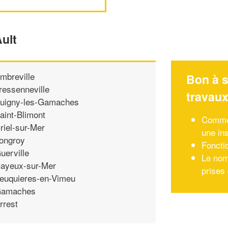
Ault
mbreville
Bon à s
ressenneville
travau
uigny-les-Gamaches
aint-Blimont
Commen
riel-sur-Mer
une ins
ongroy
Foncti
uerville
Le nom
ayeux-sur-Mer
prises
euquieres-en-Vimeu
amaches
rrest