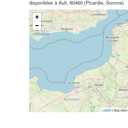
disponibles à Ault, 80460 (Picardie, Somme)
+
−
Leaflet
| Map data