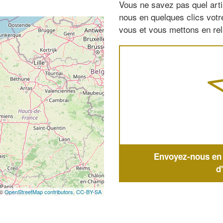
Vous ne savez pas quel arti
nous en quelques clics vot
vous et vous mettons en rela
Envoyez-nous en q
d
 ©
OpenStreetMap contributors,
CC-BY-SA