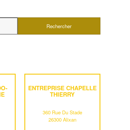
✕
DO-
ENTREPRISE CHAPELLE
Vous êtes un
ME
THIERRY
professionnel ?
360 Rue Du Stade
Augmentez votre
e
chiffre d'affaires
26300 Alixan
vos
tout en gagnant de
marges
!
nouveaux clients