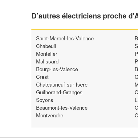
D’autres électriciens proche d'
Saint-Marcel-les-Valence
B
Chabeuil
S
Montelier
P
Malissard
P
Bourg-les-Valence
B
Crest
C
Chateauneuf-sur-Isere
M
Guilherand-Granges
C
Soyons
L
Beaumont-les-Valence
C
Montvendre
C