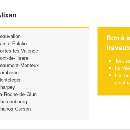
Alixan
eauvallon
Bon à s
ainte-Eulalie
travau
ortes-les-Valence
ont-de-l'Isere
Tout sa
eaumont-Monteux
Le rôle
ombovin
Les ris
onteleger
électr
harpey
a-Roche-de-Glun
hateaubourg
hanos-Curson