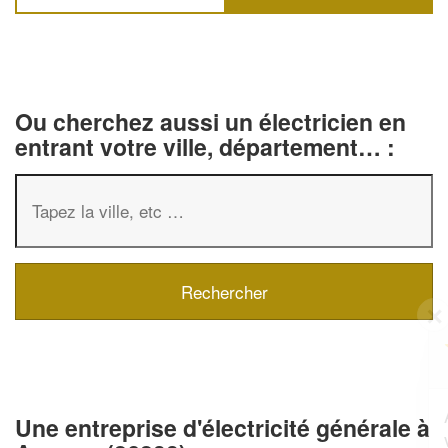
Ou cherchez aussi un électricien en
entrant votre ville, département… :
✕
Vous êtes un
professionnel ?
Augmentez votre
e
chiffre d'affaires
Une entreprise d'électricité générale à
vos
tout en gagnant de
marges