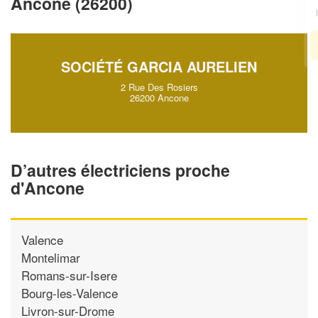
Ancone (26200)
!
nouveaux clients
En savoir plus
SOCIÉTÉ GARCIA AURELIEN
2 Rue Des Rosiers
26200 Ancone
D’autres électriciens proche
d'Ancone
Valence
Montelimar
Romans-sur-Isere
Bourg-les-Valence
Livron-sur-Drome