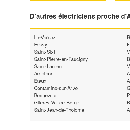
D’autres électriciens proche d
La-Vernaz
R
Fessy
F
Saint-Sixt
V
Saint-Pierre-en-Faucigny
B
Saint-Laurent
V
Arenthon
A
Etaux
A
Contamine-sur-Arve
G
Bonneville
P
Glieres-Val-de-Borne
B
Saint-Jean-de-Tholome
A