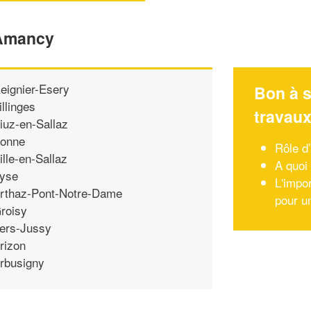
'Amancy
eignier-Esery
Bon à s
illinges
travau
iuz-en-Sallaz
onne
Rôle d
ille-en-Sallaz
A quoi
yse
L'impo
rthaz-Pont-Notre-Dame
pour un
roisy
ers-Jussy
rizon
rbusigny