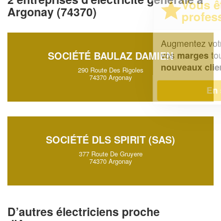
Vous êtes un
Argonay (74370)
professionnel ?
Augmentez votre
et
chiffre d'affaires
vos
tout en gagnant de
SOCIÉTÉ BAULAZ DAMIEN
marges
!
nouveaux clients
290 Route Des Rigoles
74370 Argonay
En savoir plus
SOCIÉTÉ DLS SPIRIT (SAS)
377 Route De Gruyere
74370 Argonay
D’autres électriciens proche