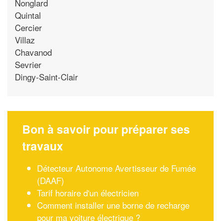
Nonglard
Quintal
Cercier
Villaz
Chavanod
Sevrier
Dingy-Saint-Clair
Bon à savoir pour préparer ses
travaux
Détecteur Autonome Avertisseur de Fumée
(DAAF)
Tarif horaire d'un électricien
Comment installer une borne de recharge
pour ma voiture électrique ?