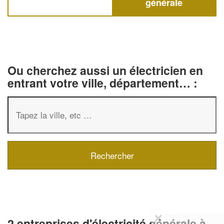
générale
Ou cherchez aussi un électricien en
entrant votre ville, département… :
✕
2 entreprises d'électricité générale à