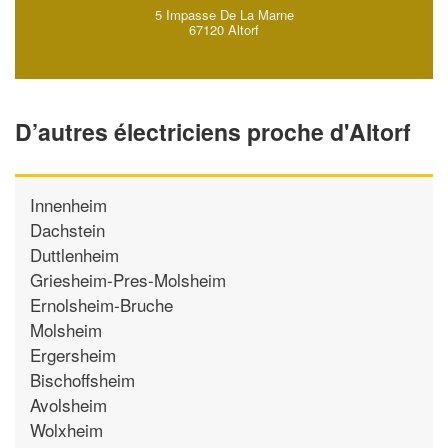
5 Impasse De La Marne
67120 Altorf
D’autres électriciens proche d'Altorf
Innenheim
Dachstein
Duttlenheim
Griesheim-Pres-Molsheim
Ernolsheim-Bruche
Molsheim
Ergersheim
Bischoffsheim
Avolsheim
Wolxheim