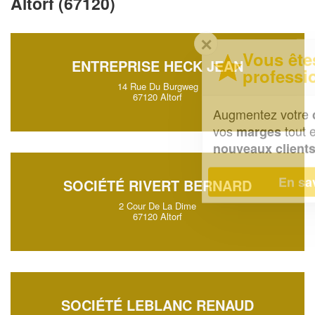
Altorf (67120)
✕
Vous êtes un
ENTREPRISE HECK JEAN
professionnel ?
14 Rue Du Burgweg
67120 Altorf
Augmentez votre
et
chiffre d'affaires
vos
tout en gagnant de
marges
!
nouveaux clients
En savoir plus
SOCIÉTÉ RIVERT BERNARD
2 Cour De La Dime
67120 Altorf
SOCIÉTÉ LEBLANC RENAUD