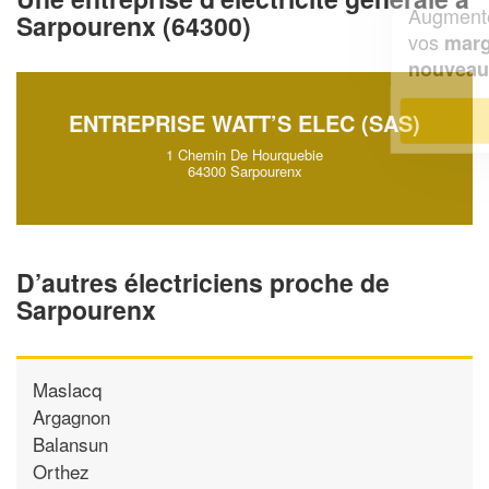
Augmentez votre
et
chiffre d'affaires
Sarpourenx (64300)
vos
tout en gagnant de
marges
!
nouveaux clients
En savoir plus
ENTREPRISE WATT’S ELEC (SAS)
1 Chemin De Hourquebie
64300 Sarpourenx
D’autres électriciens proche de
Sarpourenx
Maslacq
Argagnon
Balansun
Orthez