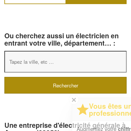
Ou cherchez aussi un électricien en
entrant votre ville, département… :
✕
Vous êtes un
professionnel ?
Une entreprise d'électricité générale à
Augmentez votre
et
chiffre d'affaires