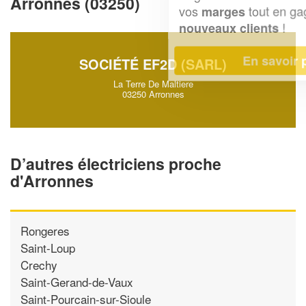
Arronnes (03250)
vos
tout en gagnant de
marges
!
nouveaux clients
En savoir plus
SOCIÉTÉ EF2D (SARL)
La Terre De Maltiere
03250 Arronnes
D’autres électriciens proche
d'Arronnes
Rongeres
Saint-Loup
Crechy
Saint-Gerand-de-Vaux
Saint-Pourcain-sur-Sioule