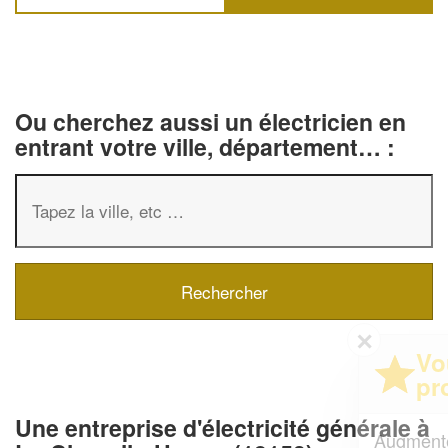
Ou cherchez aussi un électricien en
entrant votre ville, département… :
✕
Vous êtes un
professionnel ?
Une entreprise d'électricité générale à
Augmentez votre
et
chiffre d'affaires