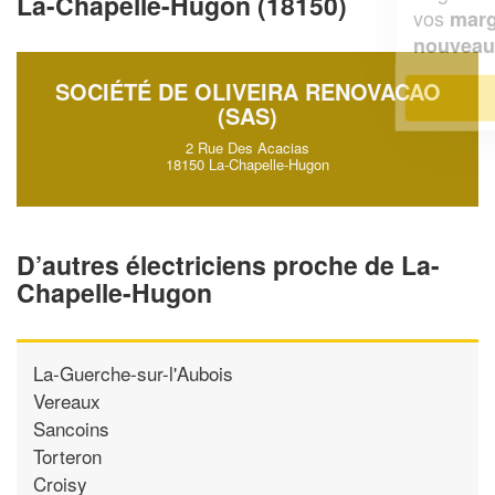
La-Chapelle-Hugon (18150)
vos
tout en gagnant de
marges
!
nouveaux clients
SOCIÉTÉ DE OLIVEIRA RENOVACAO
En savoir plus
(SAS)
2 Rue Des Acacias
18150 La-Chapelle-Hugon
D’autres électriciens proche de La-
Chapelle-Hugon
La-Guerche-sur-l'Aubois
Vereaux
Sancoins
Torteron
Croisy