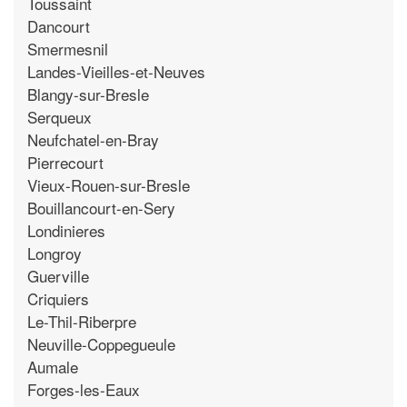
Toussaint
Dancourt
Smermesnil
Landes-Vieilles-et-Neuves
Blangy-sur-Bresle
Serqueux
Neufchatel-en-Bray
Pierrecourt
Vieux-Rouen-sur-Bresle
Bouillancourt-en-Sery
Londinieres
Longroy
Guerville
Criquiers
Le-Thil-Riberpre
Neuville-Coppegueule
Aumale
Forges-les-Eaux