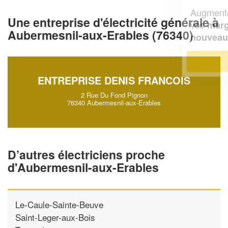
Augmentez votre
et
chiffre d'affaires
Une entreprise d'électricité générale à
vos
tout en gagnant de
marges
Aubermesnil-aux-Erables (76340)
!
nouveaux clients
En savoir plus
ENTREPRISE DENIS FRANCOIS
2 Rue Du Fond Pignon
76340 Aubermesnil-aux-Erables
D’autres électriciens proche
d'Aubermesnil-aux-Erables
Le-Caule-Sainte-Beuve
Saint-Leger-aux-Bois