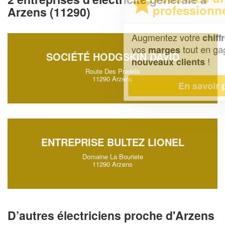
professionnel ?
Arzens (11290)
Augmentez votre
et
chiffre d'affaires
vos
tout en gagnant de
marges
SOCIÉTÉ HODGSKIN DAVID
!
nouveaux clients
Route Des Pradels
11290 Arzens
En savoir plus
ENTREPRISE BULTEZ LIONEL
Domaine La Bouriete
11290 Arzens
D’autres électriciens proche d'Arzens