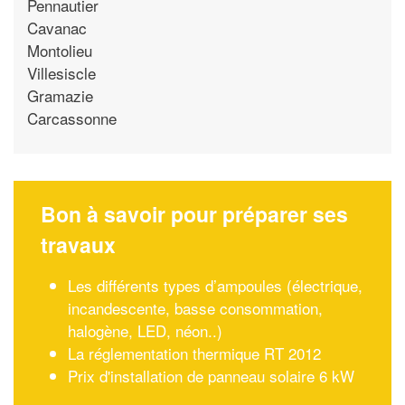
Pennautier
Cavanac
Montolieu
Villesiscle
Gramazie
Carcassonne
Bon à savoir pour préparer ses
travaux
Les différents types d’ampoules (électrique,
incandescente, basse consommation,
halogène, LED, néon..)
La réglementation thermique RT 2012
Prix d'installation de panneau solaire 6 kW