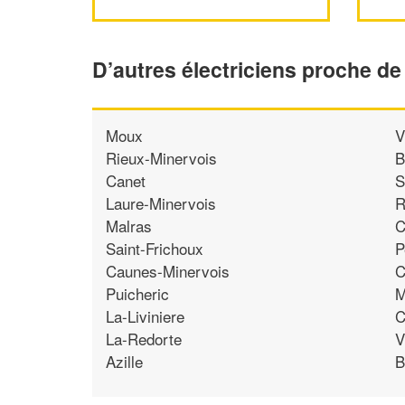
D’autres électriciens proche de
Moux
V
Rieux-Minervois
B
Canet
S
Laure-Minervois
R
Malras
C
Saint-Frichoux
P
Caunes-Minervois
C
Puicheric
M
La-Liviniere
C
La-Redorte
V
Azille
B