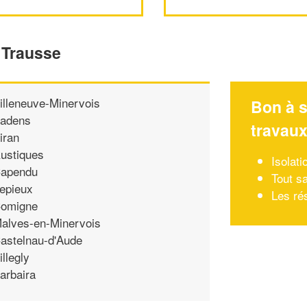
 Trausse
illeneuve-Minervois
Bon à s
adens
travau
iran
ustiques
Isolat
apendu
Tout s
epieux
Les ré
omigne
alves-en-Minervois
astelnau-d'Aude
illegly
arbaira