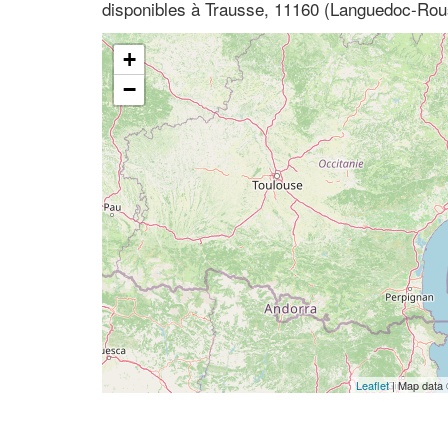
disponibles à Trausse, 11160 (Languedoc-Rous
+
−
Leaflet
| Map data