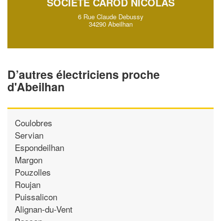
SOCIÉTÉ CAROD NICOLAS
6 Rue Claude Debussy
34290 Abeilhan
D’autres électriciens proche
d'Abeilhan
Coulobres
Servian
Espondeilhan
Margon
Pouzolles
Roujan
Puissalicon
Alignan-du-Vent