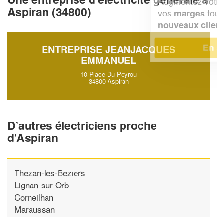
Augmentez votre
et
chiffre d'affaires
Aspiran (34800)
vos
tout en gagnant de
marges
!
nouveaux clients
En savoir plus
ENTREPRISE JEANJACQUES
EMMANUEL
10 Place Du Peyrou
34800 Aspiran
D’autres électriciens proche
d'Aspiran
Thezan-les-Beziers
Lignan-sur-Orb
Corneilhan
Maraussan