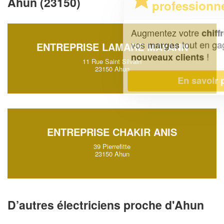
Ahun (23150)
professionnel ?
Augmentez votre
et
chiffre d'affaires
vos
tout en gagnant de
marges
ENTREPRISE LAMARE MAYANN
!
nouveaux clients
11 Rue Saint Silvain
23150 Ahun
En savoir plus
ENTREPRISE CHAKIR ANIS
39 Pierrefitte
23150 Ahun
D’autres électriciens proche d'Ahun