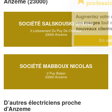
Anzeme (23000)
professionnel ?
Augmentez votre
et
chiffre d'affaires
vos
tout en gagnant de
marges
SOCIÉTÉ SALSKOUSKI BRUNO
!
nouveaux clients
3 Lotissement Du Puy De Chaillaux
23000 Anzeme
En savoir plus
SOCIÉTÉ MABBOUX NICOLAS
2 Puy Barjon
23000 Anzeme
D’autres électriciens proche
d'Anzeme