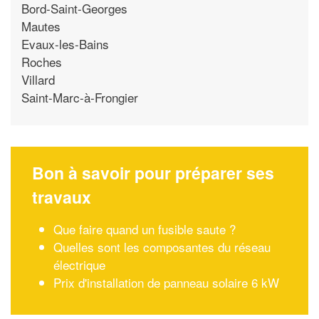
Bord-Saint-Georges
Mautes
Evaux-les-Bains
Roches
Villard
Saint-Marc-à-Frongier
Bon à savoir pour préparer ses
travaux
Que faire quand un fusible saute ?
Quelles sont les composantes du réseau
électrique
Prix d'installation de panneau solaire 6 kW