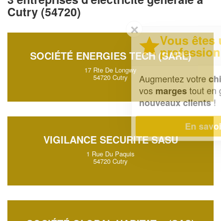
Cutry (54720)
✕
Vous êtes un
professionnel ?
SOCIÉTÉ ENERGIES TECH (SARL)
17 Rte De Longwy
Augmentez votre
et
chiffre d'affaires
54720 Cutry
vos
tout en gagnant de
marges
!
nouveaux clients
En savoir plus
VIGILANCE SECURITE SASU
1 Rue Du Paquis
54720 Cutry