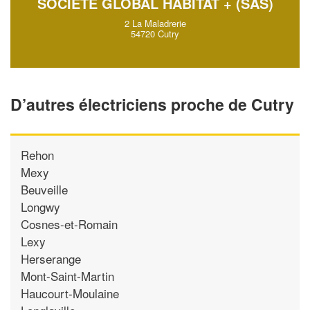
SOCIÉTÉ GLOBAL HABITAT + (SAS)
2 La Maladrerie
54720 Cutry
D’autres électriciens proche de Cutry
Rehon
Mexy
Beuveille
Longwy
Cosnes-et-Romain
Lexy
Herserange
Mont-Saint-Martin
Haucourt-Moulaine