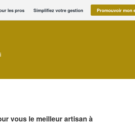
our les pros
Simplifiez votre gestion
Promouvoir mon e
i
r vous le meilleur artisan à