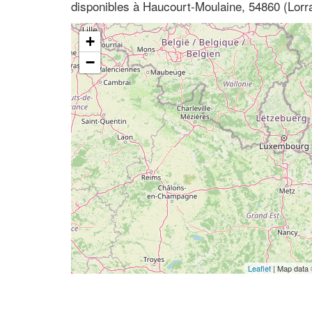
disponibles à Haucourt-Moulaine, 54860 (Lorr
+
−
Leaflet
| Map data