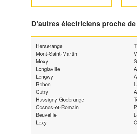
D’autres électriciens proche d
Herserange
T
Mont-Saint-Martin
V
Mexy
S
Longlaville
A
Longwy
A
Rehon
L
Cutry
A
Hussigny-Godbrange
T
Cosnes-et-Romain
P
Beuveille
L
Lexy
C