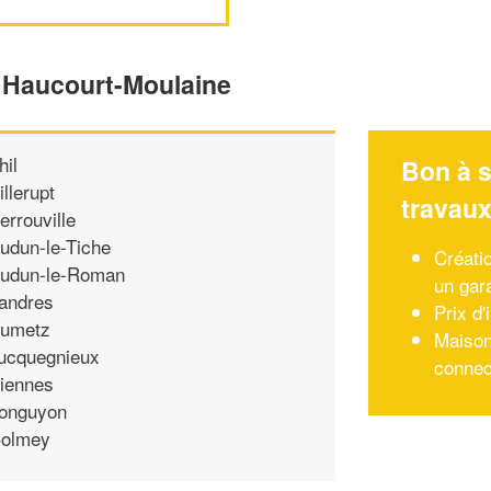
e Haucourt-Moulaine
hil
Bon à s
illerupt
travau
errouville
udun-le-Tiche
Créati
udun-le-Roman
un gara
andres
Prix d'
umetz
Maison 
ucquegnieux
connec
iennes
onguyon
olmey