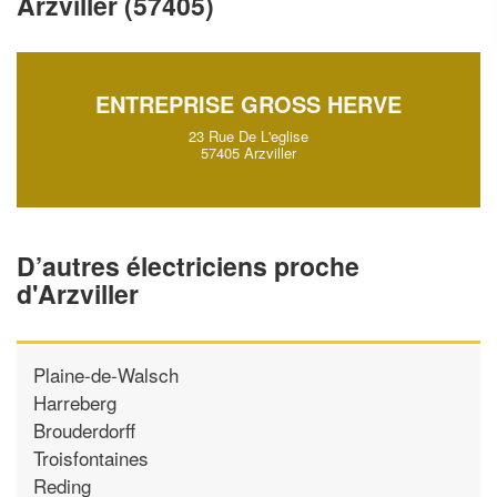
Arzviller (57405)
vos
tout en gagnant de
marges
!
nouveaux clients
En savoir plus
ENTREPRISE GROSS HERVE
23 Rue De L'eglise
57405 Arzviller
D’autres électriciens proche
d'Arzviller
Plaine-de-Walsch
Harreberg
Brouderdorff
Troisfontaines
Reding