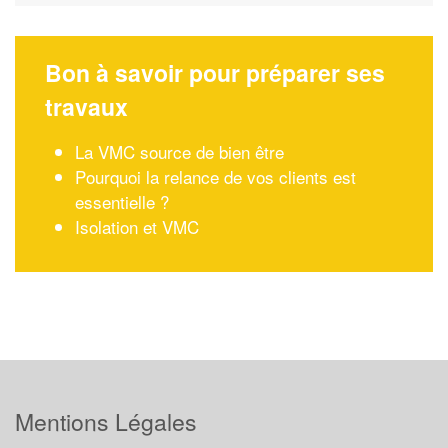
Bon à savoir pour préparer ses
travaux
La VMC source de bien être
Pourquoi la relance de vos clients est
essentielle ?
Isolation et VMC
Mentions Légales