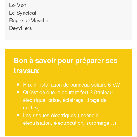
Le-Menil
Le-Syndicat
Rupt-sur-Moselle
Deyvillers
Bon à savoir pour préparer ses
travaux
Prix d'installation de panneau solaire 6 kW
Qu’est ce que le courant fort ? (tableau
électrique, prise, éclairage, tirage de
câbles)
Les risques électriques (incendie,
électrisation, électrocution, surcharge…)