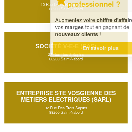
professionnel ?
10 Rue De La Roche Du Loup
88200 Saint-Nabord
Augmentez votre
et
chiffre d'affaires
vos
tout en gagnant de
marges
!
nouveaux clients
SOCIÉTÉ V-E-E (SAS)
En savoir plus
32 Rue Des 3 Sapins
88200 Saint-Nabord
ENTREPRISE STE VOSGIENNE DES
METIERS ELECTRIQUES (SARL)
32 Rue Des Trois Sapins
88200 Saint-Nabord